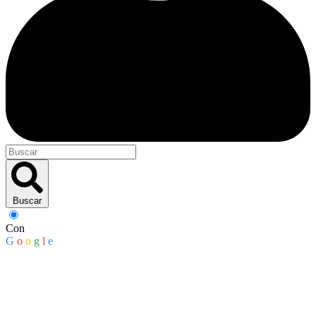
Buscar
Con
G
o
o
g
l
e