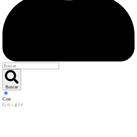
Buscar
Con
G
o
o
g
l
e