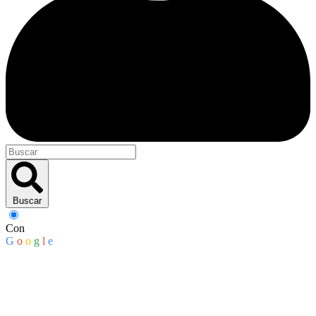
Buscar
Con
G
o
o
g
l
e