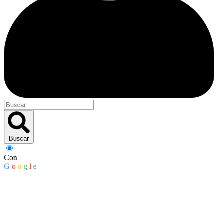
Buscar
Con
G
o
o
g
l
e