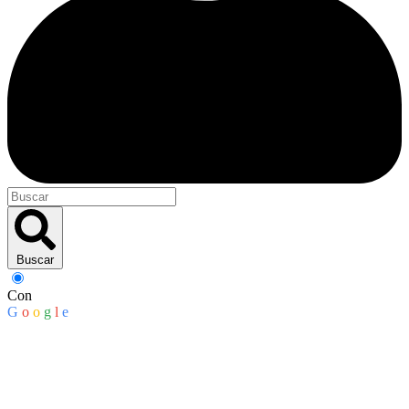
Buscar
Con
G
o
o
g
l
e