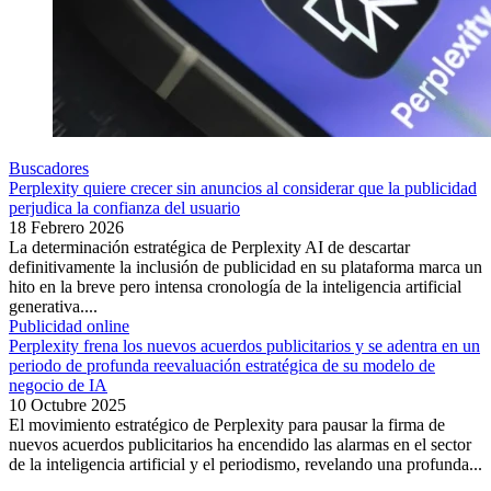
Buscadores
Perplexity quiere crecer sin anuncios al considerar que la publicidad
perjudica la confianza del usuario
18 Febrero 2026
La determinación estratégica de Perplexity AI de descartar
definitivamente la inclusión de publicidad en su plataforma marca un
hito en la breve pero intensa cronología de la inteligencia artificial
generativa....
Publicidad online
Perplexity frena los nuevos acuerdos publicitarios y se adentra en un
periodo de profunda reevaluación estratégica de su modelo de
negocio de IA
10 Octubre 2025
El movimiento estratégico de Perplexity para pausar la firma de
nuevos acuerdos publicitarios ha encendido las alarmas en el sector
de la inteligencia artificial y el periodismo, revelando una profunda...