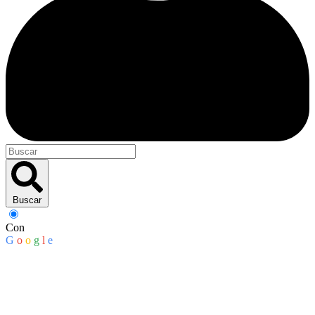
Buscar
Con
G
o
o
g
l
e