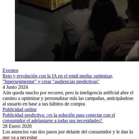
Eventos
Reto y revolución con la IA en el retail media: optimizar,
"hipersegmentar" y crear "audiencias predictivas"
4 Junio 2024
Aún queda mucho por recorrer, pero la inteligencia artificial abre el
camino a optimizar y personalizar más las campañas, anticipándose
al usuario en base a sus hábitos de compra
Publicidad online
Publicidad predictiva: ¿es la solución para conectar con el
consumidor el adelantarse a todas sus necesidades?
28 Enero 2020
Los anuncios van dos pasos por delante del consumidor y le dan lo
que va a necesitar