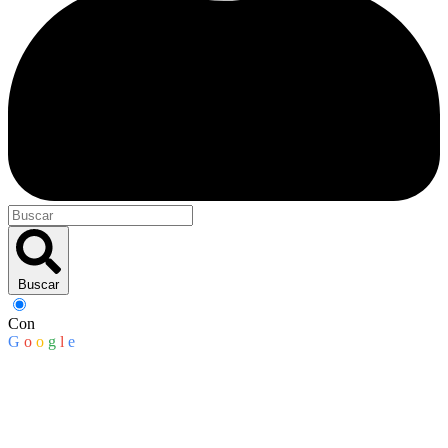
Buscar
Con
G
o
o
g
l
e