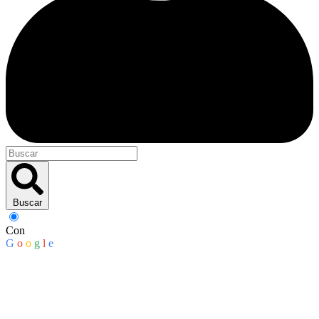
Buscar
Con
G
o
o
g
l
e