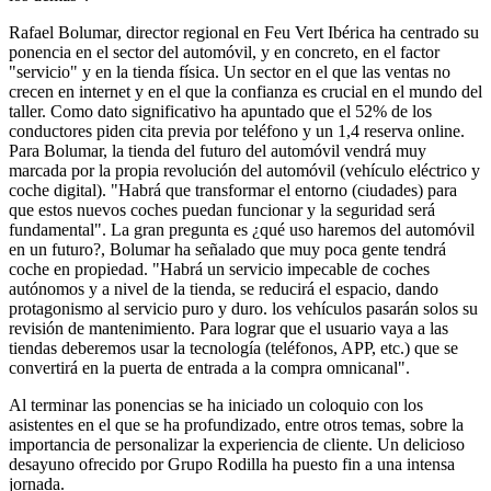
Rafael Bolumar, director regional en Feu Vert Ibérica ha centrado su
ponencia en el sector del automóvil, y en concreto, en el factor
"servicio" y en la tienda física. Un sector en el que las ventas no
crecen en internet y en el que la confianza es crucial en el mundo del
taller. Como dato significativo ha apuntado que el 52% de los
conductores piden cita previa por teléfono y un 1,4 reserva online.
Para Bolumar, la tienda del futuro del automóvil vendrá muy
marcada por la propia revolución del automóvil (vehículo eléctrico y
coche digital). "Habrá que transformar el entorno (ciudades) para
que estos nuevos coches puedan funcionar y la seguridad será
fundamental". La gran pregunta es ¿qué uso haremos del automóvil
en un futuro?, Bolumar ha señalado que muy poca gente tendrá
coche en propiedad. "Habrá un servicio impecable de coches
autónomos y a nivel de la tienda, se reducirá el espacio, dando
protagonismo al servicio puro y duro. los vehículos pasarán solos su
revisión de mantenimiento. Para lograr que el usuario vaya a las
tiendas deberemos usar la tecnología (teléfonos, APP, etc.) que se
convertirá en la puerta de entrada a la compra omnicanal".
Al terminar las ponencias se ha iniciado un coloquio con los
asistentes en el que se ha profundizado, entre otros temas, sobre la
importancia de personalizar la experiencia de cliente. Un delicioso
desayuno ofrecido por Grupo Rodilla ha puesto fin a una intensa
jornada.