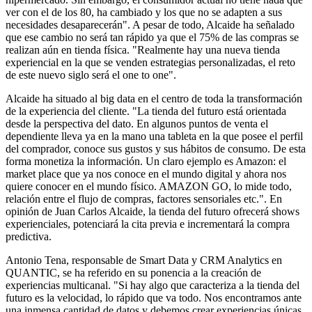
ver con el de los 80, ha cambiado y los que no se adapten a sus
necesidades desaparecerán". A pesar de todo, Alcaide ha señalado
que ese cambio no será tan rápido ya que el 75% de las compras se
realizan aún en tienda física. "Realmente hay una nueva tienda
experiencial en la que se venden estrategias personalizadas, el reto
de este nuevo siglo será el one to one".
Alcaide ha situado al big data en el centro de toda la transformación
de la experiencia del cliente. "La tienda del futuro está orientada
desde la perspectiva del dato. En algunos puntos de venta el
dependiente lleva ya en la mano una tableta en la que posee el perfil
del comprador, conoce sus gustos y sus hábitos de consumo. De esta
forma monetiza la información. Un claro ejemplo es Amazon: el
market place que ya nos conoce en el mundo digital y ahora nos
quiere conocer en el mundo físico. AMAZON GO, lo mide todo,
relación entre el flujo de compras, factores sensoriales etc.". En
opinión de Juan Carlos Alcaide, la tienda del futuro ofrecerá shows
experienciales, potenciará la cita previa e incrementará la compra
predictiva.
Antonio Tena, responsable de Smart Data y CRM Analytics en
QUANTIC, se ha referido en su ponencia a la creación de
experiencias multicanal. "Si hay algo que caracteriza a la tienda del
futuro es la velocidad, lo rápido que va todo. Nos encontramos ante
una inmensa cantidad de datos y debemos crear experiencias únicas