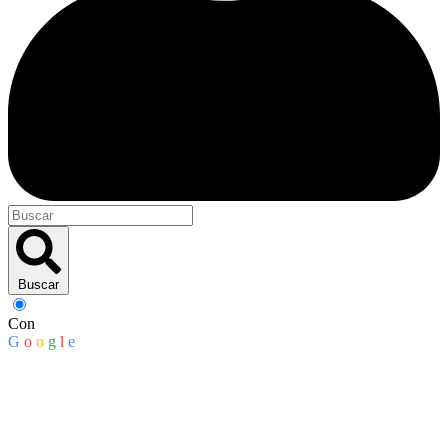
Buscar
Con
G
o
o
g
l
e