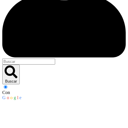
Buscar
Con
G
o
o
g
l
e