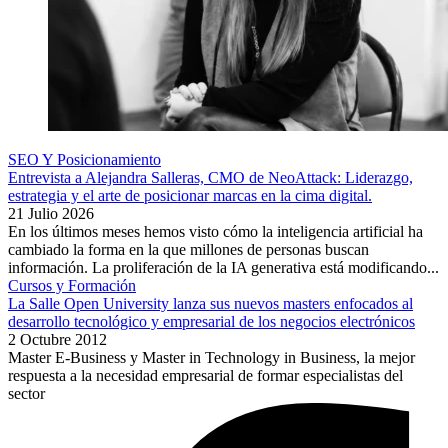
SEO Y Posicionamiento
Entrevista a Alejandra Salleras, CMO de NeoAttack: Liderazgo,
estrategia y el arte de posicionar marcas en la cima digital.
21 Julio 2026
En los últimos meses hemos visto cómo la inteligencia artificial ha
cambiado la forma en la que millones de personas buscan
información. La proliferación de la IA generativa está modificando...
Cursos y Formación
La Salle Open University lanza sus nuevos masters enfocados al
desarrollo tecnológico y empresarial de los negocios electrónicos
2 Octubre 2012
Master E-Business y Master in Technology in Business, la mejor
respuesta a la necesidad empresarial de formar especialistas del
sector