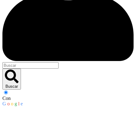
Buscar
Con
G
o
o
g
l
e