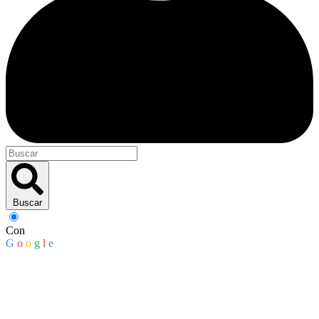
Buscar
Con
G
o
o
g
l
e