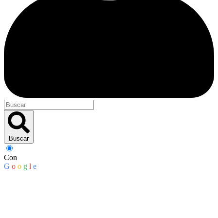
Buscar
Con
G
o
o
g
l
e