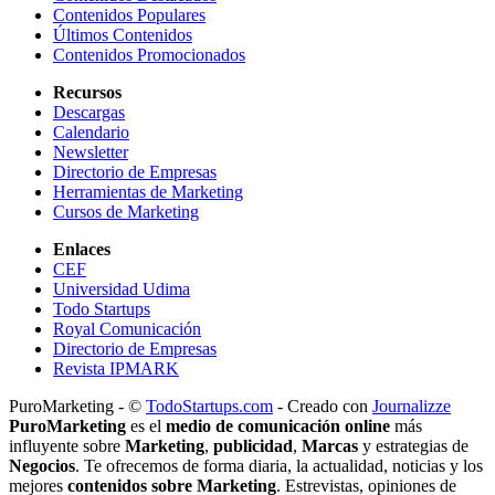
Contenidos Populares
Últimos Contenidos
Contenidos Promocionados
Recursos
Descargas
Calendario
Newsletter
Directorio de Empresas
Herramientas de Marketing
Cursos de Marketing
Enlaces
CEF
Universidad Udima
Todo Startups
Royal Comunicación
Directorio de Empresas
Revista IPMARK
PuroMarketing - ©
TodoStartups.com
-
Creado con
Journalizze
PuroMarketing
es el
medio de comunicación online
más
influyente sobre
Marketing
,
publicidad
,
Marcas
y estrategias de
Negocios
. Te ofrecemos de forma diaria, la actualidad, noticias y los
mejores
contenidos sobre Marketing
. Estrevistas, opiniones de