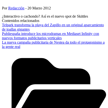
Por
Redacción
- 20 Marzo 2012
¿Interactivo o cachondo? Así es el nuevo spot de Skittles
Contenidos relacionados
Telpark transforma la playa del Zapillo en un original aparcamiento
de toallas gigantes
Publiespaña introduce los microdramas en Mediaset Infinity con
nuevos formatos publicitarios verticales
La nueva campaña publicitaria de Nestea da todo el protagonismo a
la gente real