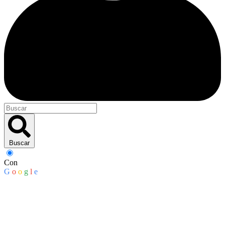
Buscar
Con
G
o
o
g
l
e