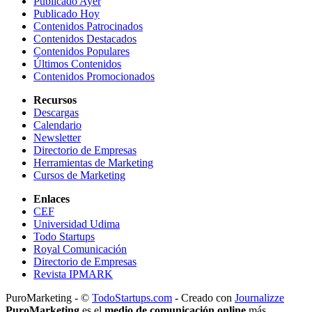
Publicado Ayer
Publicado Hoy
Contenidos Patrocinados
Contenidos Destacados
Contenidos Populares
Últimos Contenidos
Contenidos Promocionados
Recursos
Descargas
Calendario
Newsletter
Directorio de Empresas
Herramientas de Marketing
Cursos de Marketing
Enlaces
CEF
Universidad Udima
Todo Startups
Royal Comunicación
Directorio de Empresas
Revista IPMARK
PuroMarketing - ©
TodoStartups.com
-
Creado con
Journalizze
PuroMarketing
es el
medio de comunicación online
más