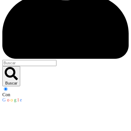
Buscar
Con
G
o
o
g
l
e