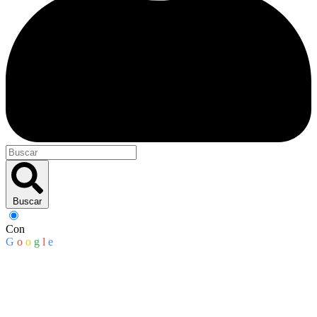
Buscar
Con
G
o
o
g
l
e