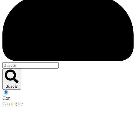
Buscar
Con
G
o
o
g
l
e