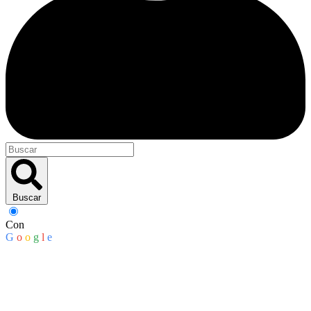
Buscar
Con
G
o
o
g
l
e