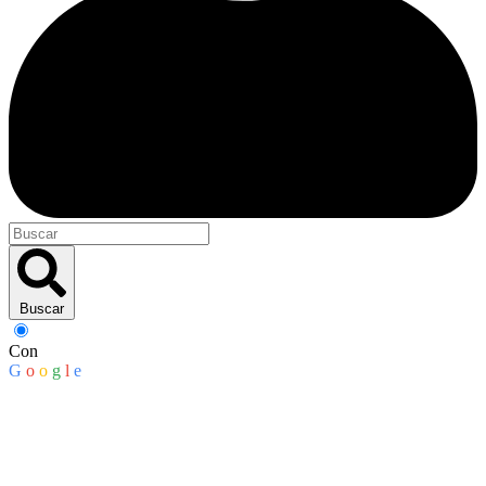
Buscar
Con
G
o
o
g
l
e