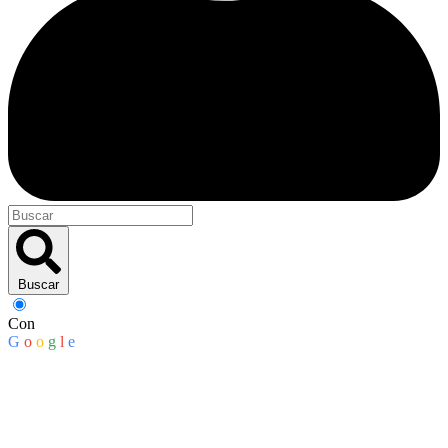
Buscar
Con
G
o
o
g
l
e