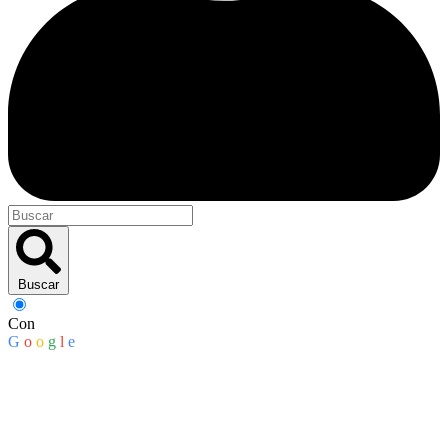
Buscar
Con
G
o
o
g
l
e