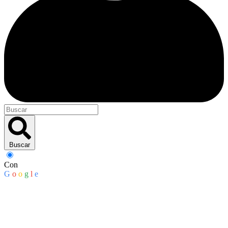
Buscar
Con
G
o
o
g
l
e