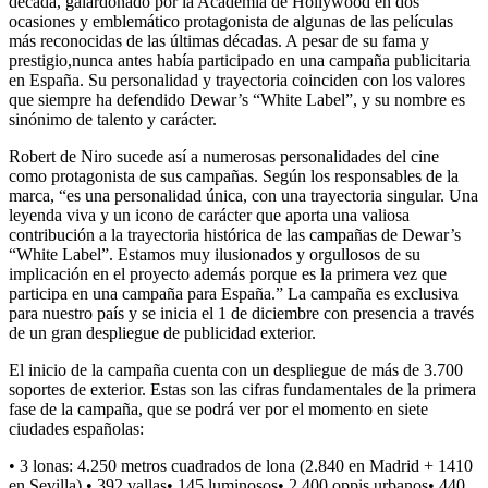
década, galardonado por la Academia de Hollywood en dos
ocasiones y emblemático protagonista de algunas de las películas
más reconocidas de las últimas décadas. A pesar de su fama y
prestigio,nunca antes había participado en una campaña publicitaria
en España. Su personalidad y trayectoria coinciden con los valores
que siempre ha defendido Dewar’s “White Label”, y su nombre es
sinónimo de talento y carácter.
Robert de Niro sucede así a numerosas personalidades del cine
como protagonista de sus campañas. Según los responsables de la
marca, “es una personalidad única, con una trayectoria singular. Una
leyenda viva y un icono de carácter que aporta una valiosa
contribución a la trayectoria histórica de las campañas de Dewar’s
“White Label”. Estamos muy ilusionados y orgullosos de su
implicación en el proyecto además porque es la primera vez que
participa en una campaña para España.” La campaña es exclusiva
para nuestro país y se inicia el 1 de diciembre con presencia a través
de un gran despliegue de publicidad exterior.
El inicio de la campaña cuenta con un despliegue de más de 3.700
soportes de exterior. Estas son las cifras fundamentales de la primera
fase de la campaña, que se podrá ver por el momento en siete
ciudades españolas:
• 3 lonas: 4.250 metros cuadrados de lona (2.840 en Madrid + 1410
en Sevilla).• 392 vallas• 145 luminosos• 2.400 oppis urbanos• 440