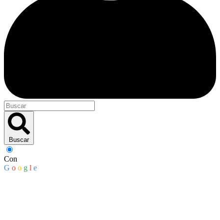
Buscar
Con
G
o
o
g
l
e