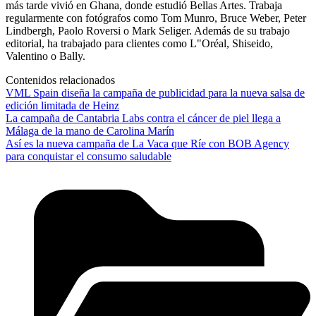
más tarde vivió en Ghana, donde estudió Bellas Artes. Trabaja
regularmente con fotógrafos como Tom Munro, Bruce Weber, Peter
Lindbergh, Paolo Roversi o Mark Seliger. Además de su trabajo
editorial, ha trabajado para clientes como L"Oréal, Shiseido,
Valentino o Bally.
Contenidos relacionados
VML Spain diseña la campaña de publicidad para la nueva salsa de
edición limitada de Heinz
La campaña de Cantabria Labs contra el cáncer de piel llega a
Málaga de la mano de Carolina Marín
Así es la nueva campaña de La Vaca que Ríe con BOB Agency
para conquistar el consumo saludable