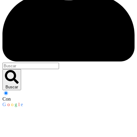
Buscar
Con
G
o
o
g
l
e