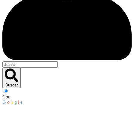
Buscar
Con
G
o
o
g
l
e