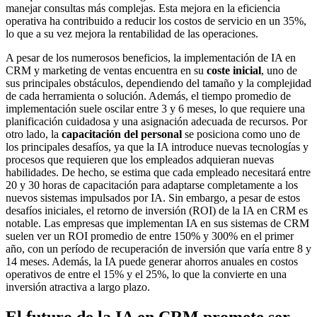
manejar consultas más complejas. Esta mejora en la eficiencia
operativa ha contribuido a reducir los costos de servicio en un 35%,
lo que a su vez mejora la rentabilidad de las operaciones.
A pesar de los numerosos beneficios, la implementación de IA en
CRM y marketing de ventas encuentra en su
coste inicial
, uno de
sus principales obstáculos, dependiendo del tamaño y la complejidad
de cada herramienta o solución. Además, el tiempo promedio de
implementación suele oscilar entre 3 y 6 meses, lo que requiere una
planificación cuidadosa y una asignación adecuada de recursos. Por
otro lado, la
capacitación del personal
se posiciona como uno de
los principales desafíos, ya que la IA introduce nuevas tecnologías y
procesos que requieren que los empleados adquieran nuevas
habilidades. De hecho, se estima que cada empleado necesitará entre
20 y 30 horas de capacitación para adaptarse completamente a los
nuevos sistemas impulsados por IA. Sin embargo, a pesar de estos
desafíos iniciales, el retorno de inversión (ROI) de la IA en CRM es
notable. Las empresas que implementan IA en sus sistemas de CRM
suelen ver un ROI promedio de entre 150% y 300% en el primer
año, con un período de recuperación de inversión que varía entre 8 y
14 meses. Además, la IA puede generar ahorros anuales en costos
operativos de entre el 15% y el 25%, lo que la convierte en una
inversión atractiva a largo plazo.
El futuro de la IA en CRM promete ser