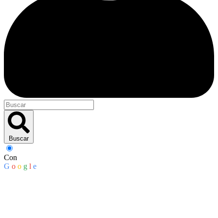
Buscar
Con
G
o
o
g
l
e