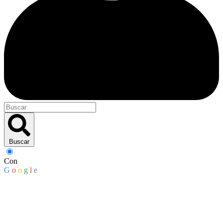
Buscar
Con
G
o
o
g
l
e