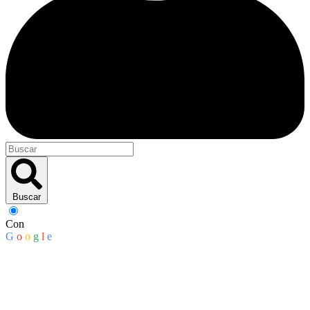
Buscar
Con
G
o
o
g
l
e