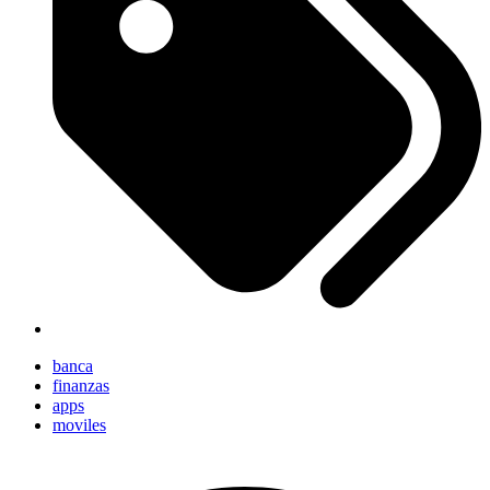
banca
finanzas
apps
moviles