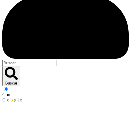
Buscar
Con
G
o
o
g
l
e