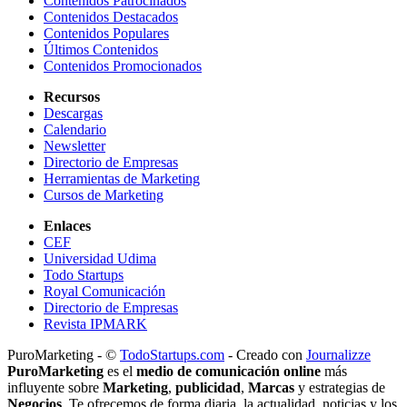
Contenidos Patrocinados
Contenidos Destacados
Contenidos Populares
Últimos Contenidos
Contenidos Promocionados
Recursos
Descargas
Calendario
Newsletter
Directorio de Empresas
Herramientas de Marketing
Cursos de Marketing
Enlaces
CEF
Universidad Udima
Todo Startups
Royal Comunicación
Directorio de Empresas
Revista IPMARK
PuroMarketing - ©
TodoStartups.com
-
Creado con
Journalizze
PuroMarketing
es el
medio de comunicación online
más
influyente sobre
Marketing
,
publicidad
,
Marcas
y estrategias de
Negocios
. Te ofrecemos de forma diaria, la actualidad, noticias y los