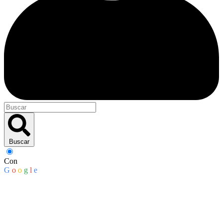
Buscar
Con
G
o
o
g
l
e