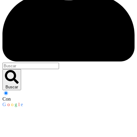
Buscar
Con
G
o
o
g
l
e