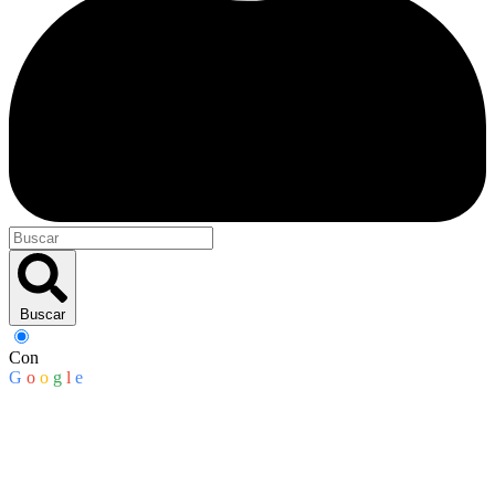
Buscar
Con
G
o
o
g
l
e