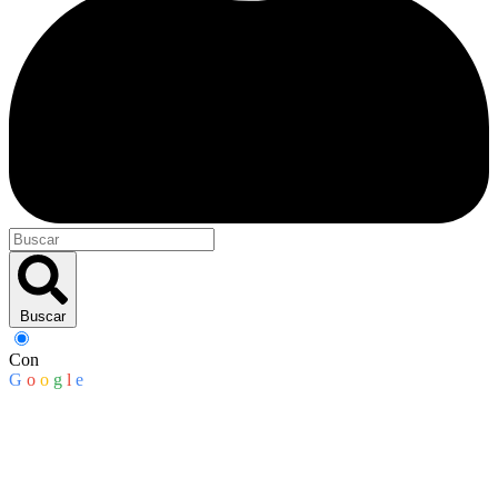
Buscar
Con
G
o
o
g
l
e