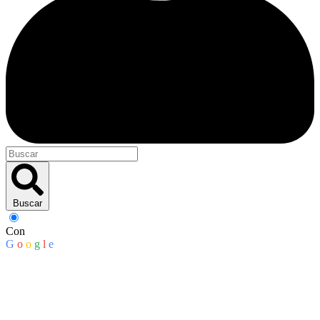
Buscar
Con
G
o
o
g
l
e