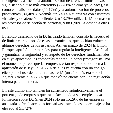
Inteligencia Artificial, la automatización de tareas administrativas
sigue siendo el uso más extendido (72,41% de ellas ya lo hace), así
como el análisis de datos (55,17%) y la automatización de procesos
productivos (34,48%). Además, un 24,14% cuenta ya con asistentes
virtuales y de atención al cliente. Un 13,79% utiliza la IA además en
los procesos de selección de personal, y un 6,90% la destina a otros
usos.
El rápido desarrollo de la IA ha traído también consigo la necesidad
de limitar ciertos usos de estas herramientas, que podrían vulnerar
algunos derechos de los usuarios. Así, en marzo de 2024 la Unión
Europea aprobó la primera ley para regular la Inteligencia Artificial
y garantizar la seguridad y el respeto de los derechos fundamentales,
en cuya aplicación las compañías tendrán un papel protagonista. Por
el momento, parece que las empresas están respondiendo bien a la
aplicación de la ley: un 51,72% de ellas ya cuenta con un código
ético para el uso de herramientas de IA (un año atrás era solo el
22,35%) frente al 48,28% que todavía no cuenta con una regulación
interna para la materia.
En este último año también
ha aumentado significativamente el
porcentaje de empresas que están facilitando a sus empleados/as
formación sobre IA.
Si en 2024 solo un 15,29% de las empresas
analizadas ofrecía acciones formativas, este año ese porcentaje
se ha
elevado al 51,72%.