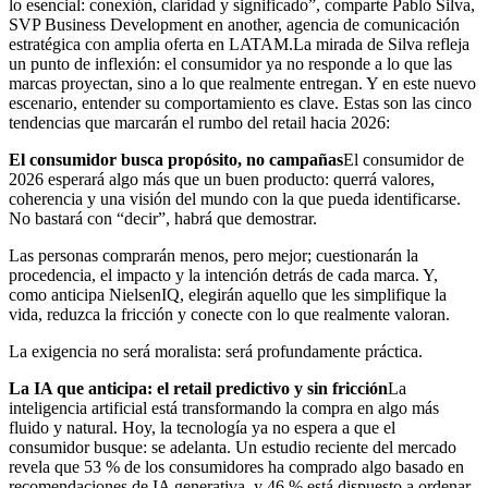
lo esencial: conexión, claridad y significado”, comparte Pablo Silva,
SVP Business Development en another, agencia de comunicación
estratégica con amplia oferta en LATAM.La mirada de Silva refleja
un punto de inflexión: el consumidor ya no responde a lo que las
marcas proyectan, sino a lo que realmente entregan. Y en este nuevo
escenario, entender su comportamiento es clave. Estas son las cinco
tendencias que marcarán el rumbo del retail hacia 2026:
El consumidor busca propósito, no campañas
El consumidor de
2026 esperará algo más que un buen producto: querrá valores,
coherencia y una visión del mundo con la que pueda identificarse.
No bastará con “decir”, habrá que demostrar.
Las personas comprarán menos, pero mejor; cuestionarán la
procedencia, el impacto y la intención detrás de cada marca. Y,
como anticipa NielsenIQ, elegirán aquello que les simplifique la
vida, reduzca la fricción y conecte con lo que realmente valoran.
La exigencia no será moralista: será profundamente práctica.
La IA que anticipa: el retail predictivo y sin fricción
La
inteligencia artificial está transformando la compra en algo más
fluido y natural. Hoy, la tecnología ya no espera a que el
consumidor busque: se adelanta. Un estudio reciente del mercado
revela que 53 % de los consumidores ha comprado algo basado en
recomendaciones de IA generativa, y 46 % está dispuesto a ordenar