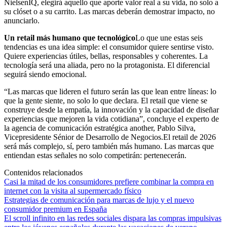
NielsenIQ, elegirá aquello que aporte valor real a su vida, no solo a
su clóset o a su carrito. Las marcas deberán demostrar impacto, no
anunciarlo.
Un retail más humano que tecnológico
Lo que une estas seis
tendencias es una idea simple: el consumidor quiere sentirse visto.
Quiere experiencias útiles, bellas, responsables y coherentes. La
tecnología será una aliada, pero no la protagonista. El diferencial
seguirá siendo emocional.
“Las marcas que lideren el futuro serán las que lean entre líneas: lo
que la gente siente, no solo lo que declara. El retail que viene se
construye desde la empatía, la innovación y la capacidad de diseñar
experiencias que mejoren la vida cotidiana”, concluye el experto de
la agencia de comunicación estratégica another, Pablo Silva,
Vicepresidente Sénior de Desarrollo de Negocios.El retail de 2026
será más complejo, sí, pero también más humano. Las marcas que
entiendan estas señales no solo competirán: pertenecerán.
Contenidos relacionados
Casi la mitad de los consumidores prefiere combinar la compra en
internet con la visita al supermercado físico
Estrategias de comunicación para marcas de lujo y el nuevo
consumidor premium en España
El scroll infinito en las redes sociales dispara las compras impulsivas