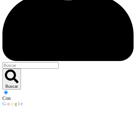
Buscar
Con
G
o
o
g
l
e