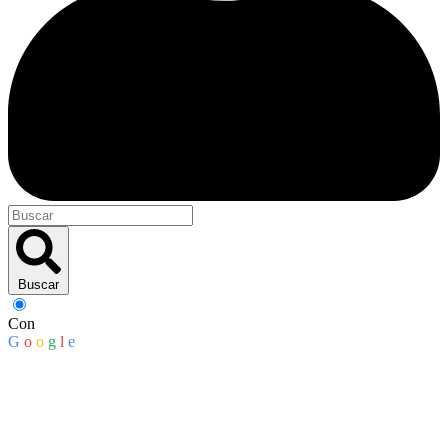
Buscar
Con
G
o
o
g
l
e