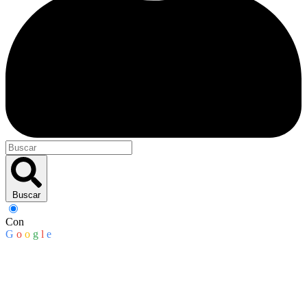
Buscar
Con
G
o
o
g
l
e