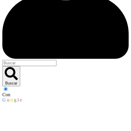
Buscar
Con
G
o
o
g
l
e