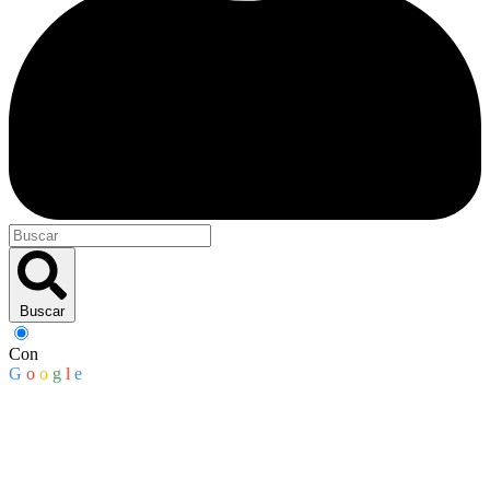
Buscar
Con
G
o
o
g
l
e