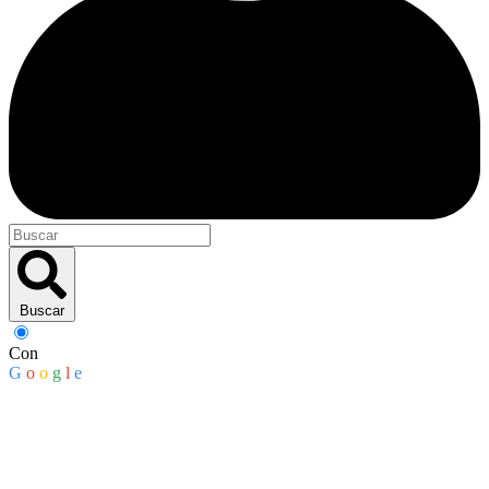
Buscar
Con
G
o
o
g
l
e