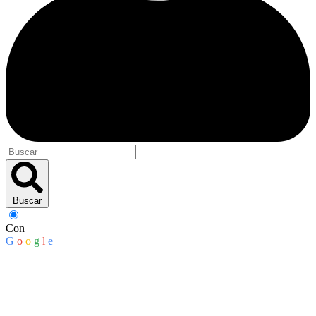
Buscar
Con
G
o
o
g
l
e