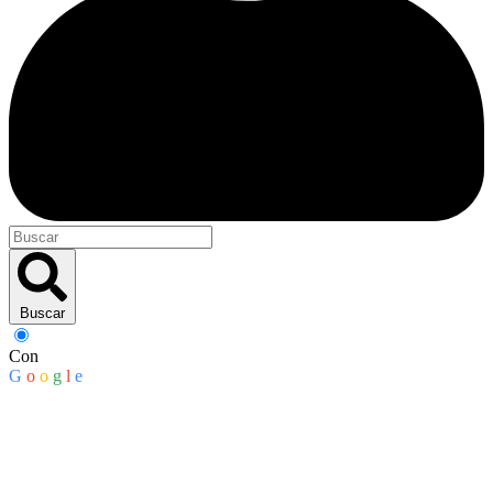
Buscar
Con
G
o
o
g
l
e