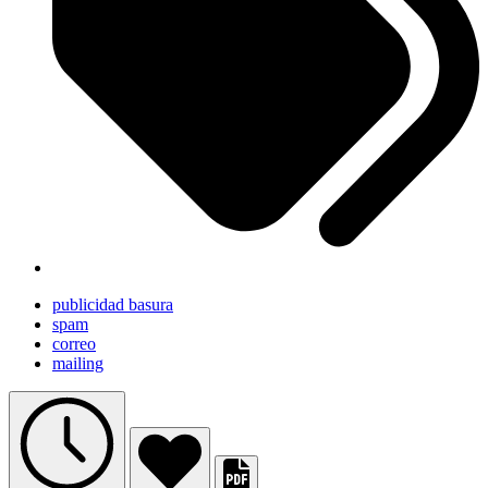
publicidad basura
spam
correo
mailing