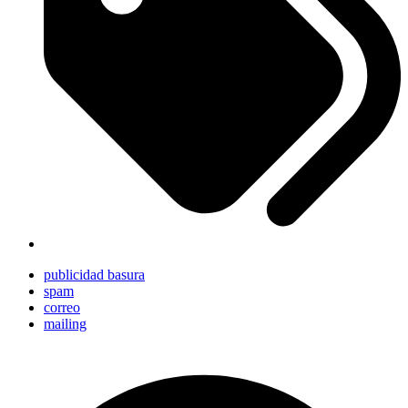
publicidad basura
spam
correo
mailing