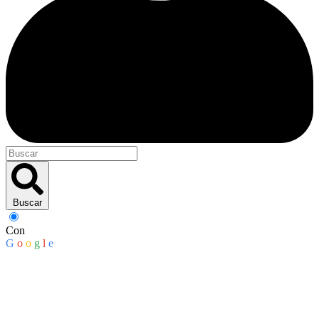
Buscar
Con
G
o
o
g
l
e