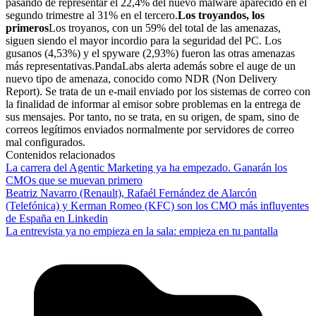
pasando de representar el 22,4% del nuevo malware aparecido en el
segundo trimestre al 31% en el tercero.
Los troyandos, los
primeros
Los troyanos, con un 59% del total de las amenazas,
siguen siendo el mayor incordio para la seguridad del PC. Los
gusanos (4,53%) y el spyware (2,93%) fueron las otras amenazas
más representativas.PandaLabs alerta además sobre el auge de un
nuevo tipo de amenaza, conocido como NDR (Non Delivery
Report). Se trata de un e-mail enviado por los sistemas de correo con
la finalidad de informar al emisor sobre problemas en la entrega de
sus mensajes. Por tanto, no se trata, en su origen, de spam, sino de
correos legítimos enviados normalmente por servidores de correo
mal configurados.
Contenidos relacionados
La carrera del Agentic Marketing ya ha empezado. Ganarán los
CMOs que se muevan primero
Beatriz Navarro (Renault), Rafaél Fernández de Alarcón
(Telefónica) y Kerman Romeo (KFC) son los CMO más influyentes
de España en Linkedin
La entrevista ya no empieza en la sala: empieza en tu pantalla