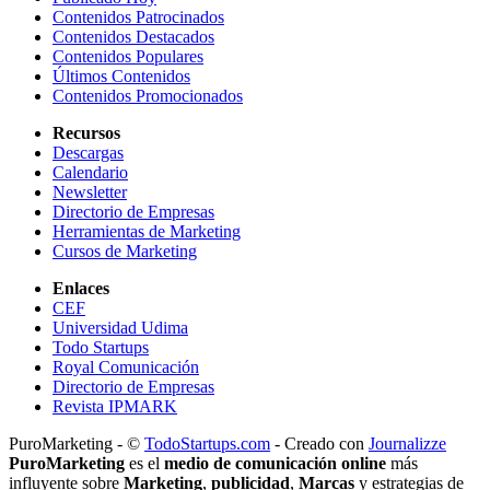
Contenidos Patrocinados
Contenidos Destacados
Contenidos Populares
Últimos Contenidos
Contenidos Promocionados
Recursos
Descargas
Calendario
Newsletter
Directorio de Empresas
Herramientas de Marketing
Cursos de Marketing
Enlaces
CEF
Universidad Udima
Todo Startups
Royal Comunicación
Directorio de Empresas
Revista IPMARK
PuroMarketing - ©
TodoStartups.com
-
Creado con
Journalizze
PuroMarketing
es el
medio de comunicación online
más
influyente sobre
Marketing
,
publicidad
,
Marcas
y estrategias de