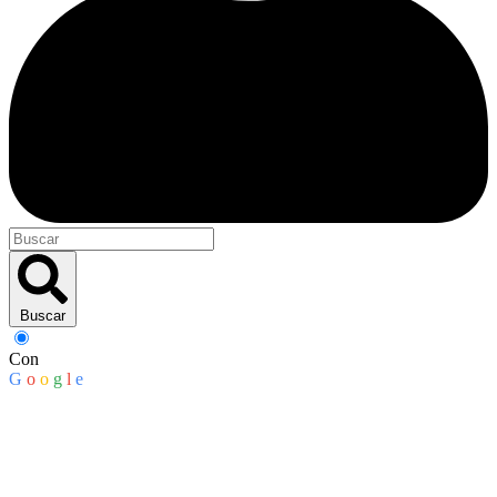
Buscar
Con
G
o
o
g
l
e