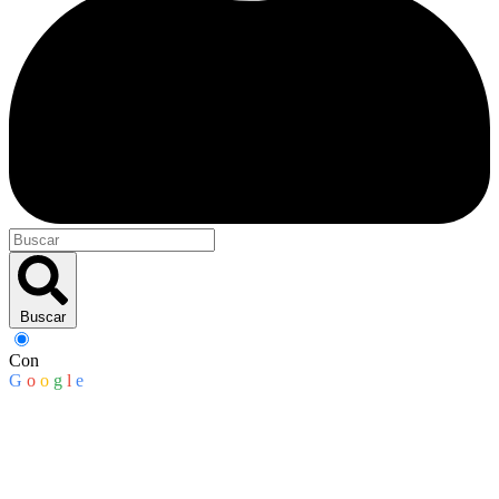
Buscar
Con
G
o
o
g
l
e