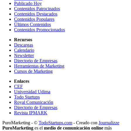
Publicado Hoy
Contenidos Patrocinados
Contenidos Destacados
Contenidos Populares
Últimos Contenidos
Contenidos Promocionados
Recursos
Descargas
Calendario
Newsletter
Directorio de Empresas
Herramientas de Marketing
Cursos de Marketing
Enlaces
CEF
Universidad Udima
Todo Startups
Royal Comunicación
Directorio de Empresas
Revista IPMARK
PuroMarketing - ©
TodoStartups.com
-
Creado con
Journalizze
PuroMarketing
es el
medio de comunicación online
más