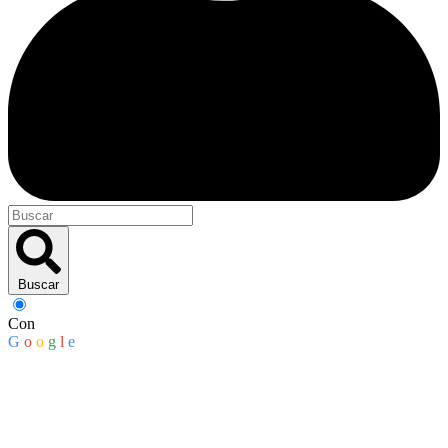
Buscar
Con
G
o
o
g
l
e