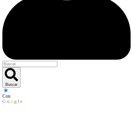
Buscar
Con
G
o
o
g
l
e