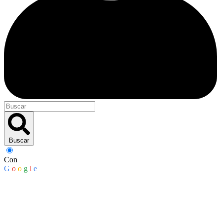
Buscar
Con
G
o
o
g
l
e