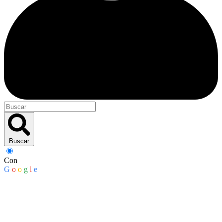
Buscar
Con
G
o
o
g
l
e